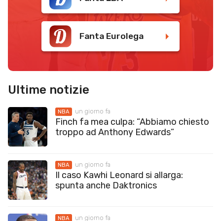
Fanta Eurolega
Ultime notizie
un giorno fa
NBA
Finch fa mea culpa: “Abbiamo chiesto
troppo ad Anthony Edwards”
un giorno fa
NBA
Il caso Kawhi Leonard si allarga:
spunta anche Daktronics
un giorno fa
NBA