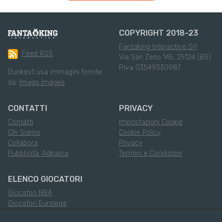
COPYRIGHT 2018-23
Fantaking Interactive Srl
Feed RSS
Via San Zeno 145, 25124 (BS)
P.Iva 03549330987
Dunkest usa immagini fornite
da:
Imago Images
CONTATTI
PRIVACY
Contatti
Impostazioni Cookie
Chi Siamo
Cookie Policy
Collabora
Privacy
Pubblicità: Adkaora
Termini e Condizioni
ELENCO GIOCATORI
Giocatori NBA
Giocatori Eurolega
Giocatori Eurocup