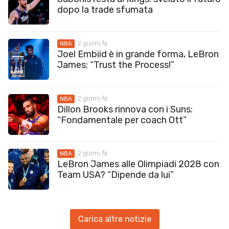
dopo la trade sfumata
2 giorni fa
NBA
Joel Embiid è in grande forma, LeBron
James: “Trust the Process!”
2 giorni fa
NBA
Dillon Brooks rinnova con i Suns:
“Fondamentale per coach Ott”
2 giorni fa
NBA
LeBron James alle Olimpiadi 2028 con
Team USA? “Dipende da lui”
Carica altre notizie