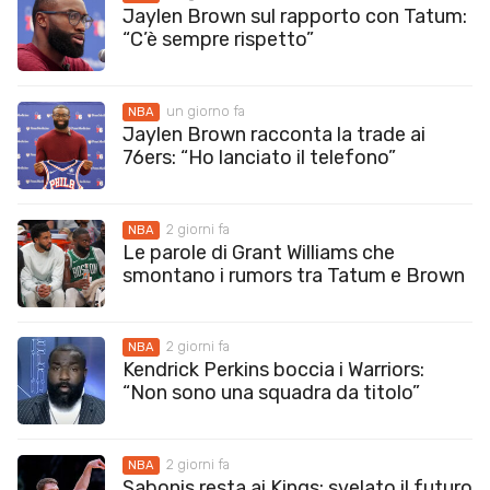
Jaylen Brown sul rapporto con Tatum:
“C’è sempre rispetto”
un giorno fa
NBA
Jaylen Brown racconta la trade ai
76ers: “Ho lanciato il telefono”
2 giorni fa
NBA
Le parole di Grant Williams che
smontano i rumors tra Tatum e Brown
2 giorni fa
NBA
Kendrick Perkins boccia i Warriors:
“Non sono una squadra da titolo”
2 giorni fa
NBA
Sabonis resta ai Kings: svelato il futuro